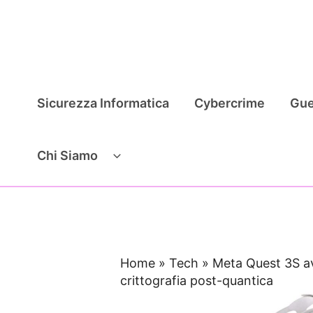
Vai
al
contenuto
Sicurezza Informatica
Cybercrime
Gue
Chi Siamo
Home
»
Tech
»
Meta Quest 3S av
crittografia post-quantica