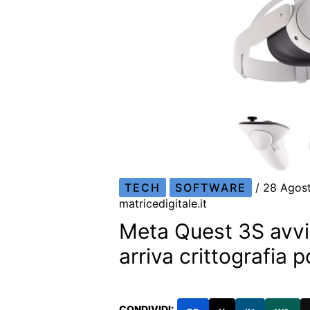
TECH
SOFTWARE
/
28 Agos
matricedigitale.it
Meta Quest 3S avvi
arriva crittografia 
CONDIVIDI: