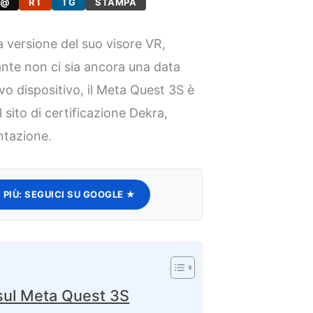
@
RT
TG
STAMPA
 versione del suo visore VR,
te non ci sia ancora una data
ovo dispositivo, il Meta Quest 3S è
sito di certificazione Dekra,
ntazione.
 PIÙ:
SEGUICI SU GOOGLE ★
sul Meta Quest 3S