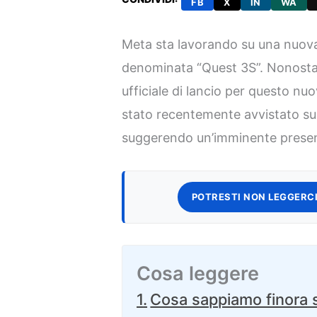
FB
X
IN
WA
Meta sta lavorando su una nuova
denominata “Quest 3S”. Nonostan
ufficiale di lancio per questo nu
stato recentemente avvistato sul 
suggerendo un’imminente prese
POTRESTI NON LEGGERCI
Cosa leggere
Cosa sappiamo finora 