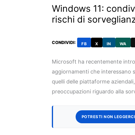
Windows 11: condiv
rischi di sorveglian
CONDIVIDI:
FB
X
IN
WA
Microsoft ha recentemente intro
aggiornamenti che interessano si
quelli delle piattaforme aziendal
preoccupazioni riguardo alla sorv
POTRESTI NON LEGGERCI