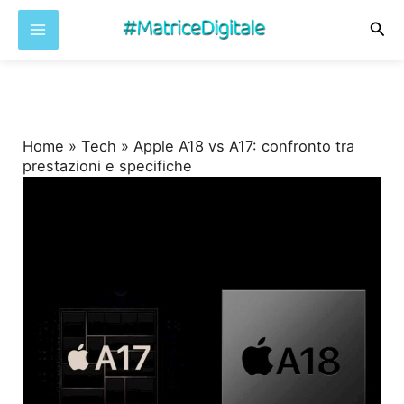
Cer
Vai
al
contenuto
Home
»
Tech
»
Apple A18 vs A17: confronto tra
prestazioni e specifiche