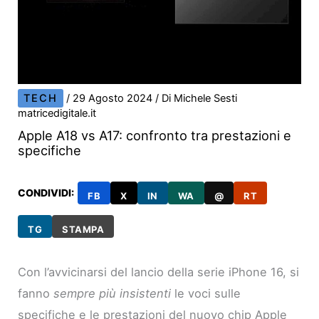
TECH
/
29 Agosto 2024
/ Di
Michele Sesti
matricedigitale.it
Apple A18 vs A17: confronto tra prestazioni e
specifiche
CONDIVIDI:
FB
X
IN
WA
@
RT
TG
STAMPA
Con l’avvicinarsi del lancio della serie iPhone 16, si
fanno
sempre più insistenti
le voci sulle
specifiche e le prestazioni del nuovo chip Apple