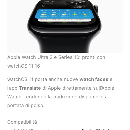
Apple Watch Ultra 2 e Series 10: pronti con
watchOS 11 16
watchOS 11 porta anche nuove
watch faces
e
l’app
Translate
di Apple direttamente sull’Apple
Watch, rendendo la traduzione disponibile a
portata di polso.
Compatibilità