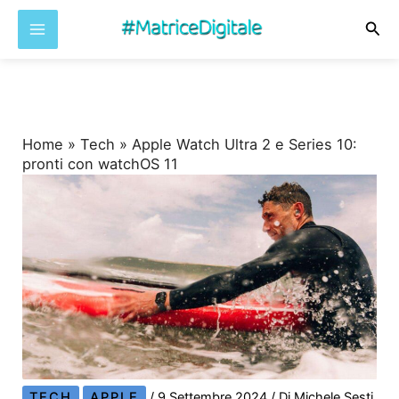
Cer
Vai
al
contenuto
Home
»
Tech
»
Apple Watch Ultra 2 e Series 10:
pronti con watchOS 11
TECH
APPLE
/
9 Settembre 2024
/ Di
Michele Sesti