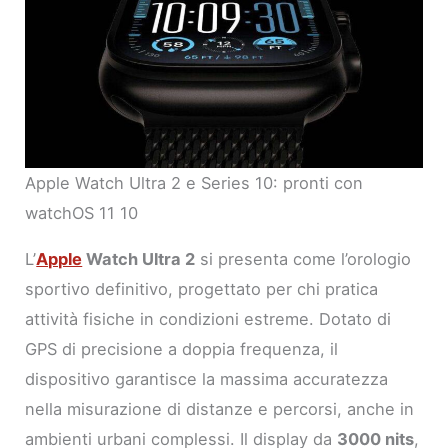
Apple Watch Ultra 2 e Series 10: pronti con
watchOS 11 10
L’
Apple
Watch Ultra 2
si presenta come l’orologio
sportivo definitivo, progettato per chi pratica
attività fisiche in condizioni estreme. Dotato di
GPS di precisione a doppia frequenza, il
dispositivo garantisce la massima accuratezza
nella misurazione di distanze e percorsi, anche in
ambienti urbani complessi. Il display da
3000 nits
,