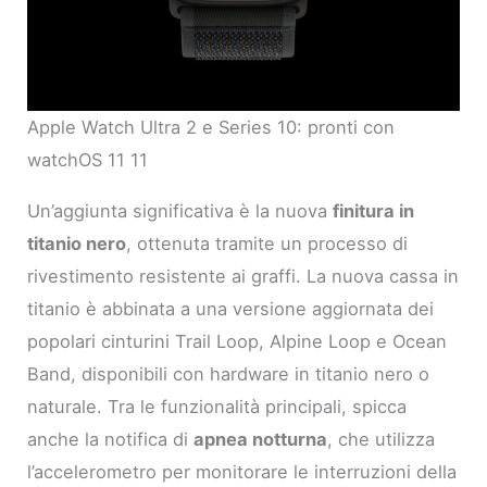
Apple Watch Ultra 2 e Series 10: pronti con
watchOS 11 11
Un’aggiunta significativa è la nuova
finitura in
titanio nero
, ottenuta tramite un processo di
rivestimento resistente ai graffi. La nuova cassa in
titanio è abbinata a una versione aggiornata dei
popolari cinturini Trail Loop, Alpine Loop e Ocean
Band, disponibili con hardware in titanio nero o
naturale. Tra le funzionalità principali, spicca
anche la notifica di
apnea notturna
, che utilizza
l’accelerometro per monitorare le interruzioni della