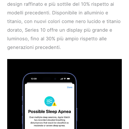
design raffinato e più sottile del 10% rispetto ai
modelli precedenti. Disponibile in alluminio e
titanio, con nuovi colori come nero lucido e titanio
dorato, Series 10 offre un display più grande e
luminoso, fino al 30% più ampio rispetto alle
generazioni precedenti.