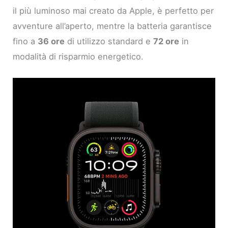
il più luminoso mai creato da Apple, è perfetto per
avventure all’aperto, mentre la batteria garantisce
fino a
36 ore
di utilizzo standard e
72 ore
in
modalità di risparmio energetico.