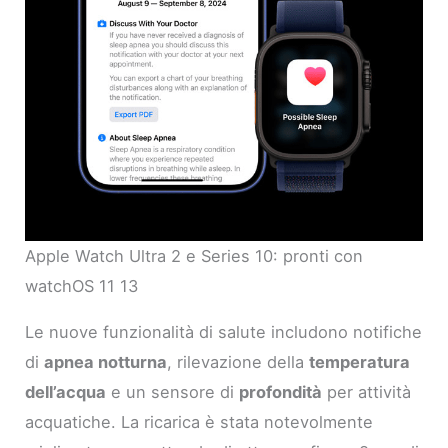
Apple Watch Ultra 2 e Series 10: pronti con
watchOS 11 13
Le nuove funzionalità di salute includono notifiche
di
apnea notturna
, rilevazione della
temperatura
dell’acqua
e un sensore di
profondità
per attività
acquatiche. La ricarica è stata notevolmente