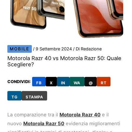
MOBILE
/
9 Settembre 2024
/ Di
Redazione
Motorola Razr 40 vs Motorola Razr 50: Quale
Scegliere?
CONDIVIDI:
FB
X
IN
WA
@
RT
TG
STAMPA
La comparazione tra il
Motorola Razr 40
e il
nuovo
Motorola Razr 50
evidenzia miglioramenti