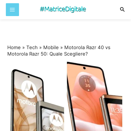
Cer
Vai
al
contenuto
Home
»
Tech
»
Mobile
»
Motorola Razr 40 vs
Motorola Razr 50: Quale Scegliere?