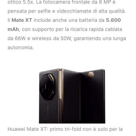
ottico 5.5x. La fotocamera frontale da 8 MP è
pensata per selfie e videochiamate di alta qualità.
Il
Mate XT
include anche una batteria da
5.600
mAh
, con supporto per la ricarica rapida cablata
da 66W e wireless da 50W, garantendo una lunga
autonomia.
Huawei Mate XT: primo tri-fold non è solo per la