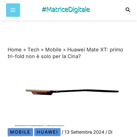
Cer
Vai
al
contenuto
Home
»
Tech
»
Mobile
»
Huawei Mate XT: primo
tri-fold non è solo per la Cina?
MOBILE
HUAWEI
/
13 Settembre 2024
/ Di