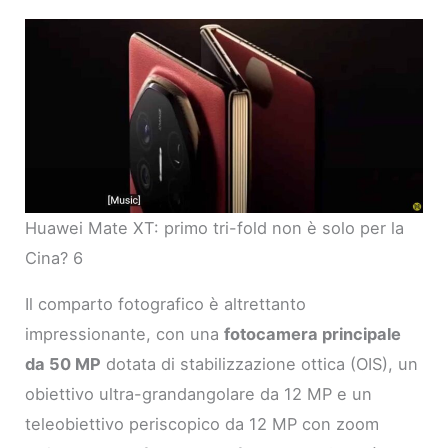
Huawei Mate XT: primo tri-fold non è solo per la
Cina? 6
Il comparto fotografico è altrettanto
impressionante, con una
fotocamera principale
da 50 MP
dotata di stabilizzazione ottica (OIS), un
obiettivo ultra-grandangolare da 12 MP e un
teleobiettivo periscopico da 12 MP con zoom