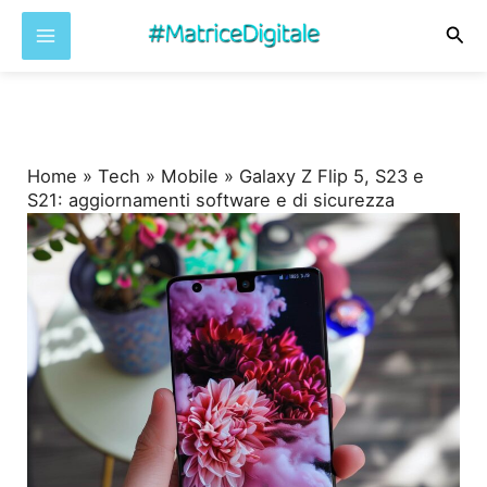
Cer
Vai
al
contenuto
Home
»
Tech
»
Mobile
»
Galaxy Z Flip 5, S23 e
S21: aggiornamenti software e di sicurezza