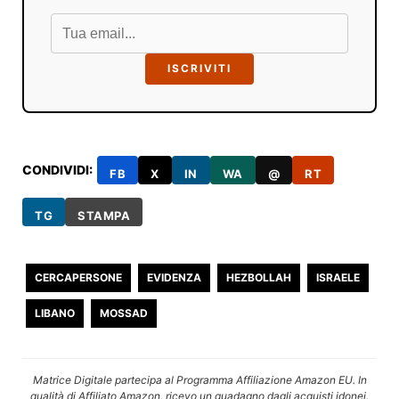
ISCRIVITI
CONDIVIDI:
FB
X
IN
WA
@
RT
TG
STAMPA
CERCAPERSONE
EVIDENZA
HEZBOLLAH
ISRAELE
LIBANO
MOSSAD
Matrice Digitale partecipa al Programma Affiliazione Amazon EU. In
qualità di Affiliato Amazon, ricevo un guadagno dagli acquisti idonei.