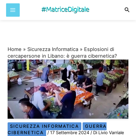
Cer
Vai
al
contenuto
Home
»
Sicurezza Informatica
»
Esplosioni di
cercapersone in Libano: è guerra cibernetica?
SICUREZZA INFORMATICA
GUERRA
CIBERNETICA
/
17 Settembre 2024
/ Di
Livio Varriale