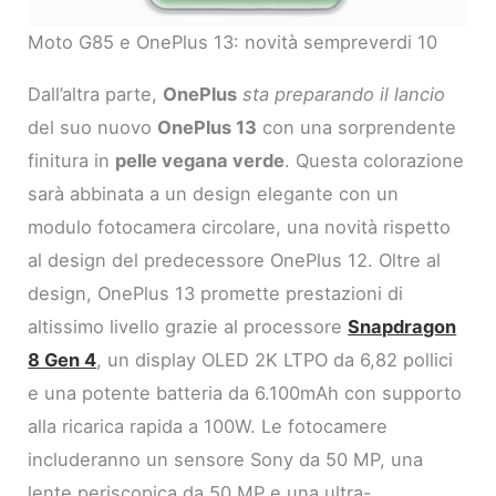
Moto G85 e OnePlus 13: novità sempreverdi 10
Dall’altra parte,
OnePlus
sta preparando il lancio
del suo nuovo
OnePlus 13
con una sorprendente
finitura in
pelle vegana verde
. Questa colorazione
sarà abbinata a un design elegante con un
modulo fotocamera circolare, una novità rispetto
al design del predecessore OnePlus 12. Oltre al
design, OnePlus 13 promette prestazioni di
altissimo livello grazie al processore
Snapdragon
8 Gen 4
, un display OLED 2K LTPO da 6,82 pollici
e una potente batteria da 6.100mAh con supporto
alla ricarica rapida a 100W. Le fotocamere
includeranno un sensore Sony da 50 MP, una
lente periscopica da 50 MP e una ultra-