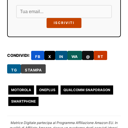
ISCRIVITI
CONDIVIDI:
FB
X
IN
WA
@
RT
TG
STAMPA
MOTOROLA
ONEPLUS
QUALCOMM SNAPDRAGON
SMARTPHONE
Matrice Digitale partecipa al Programma Affiliazione Amazon EU. In
qualità di Affiliato Amazon, ricevo un guadagno dagli acquisti idonei.