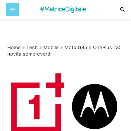
Cer
Vai
al
contenuto
Home
»
Tech
»
Mobile
»
Moto G85 e OnePlus 13:
novità sempreverdi