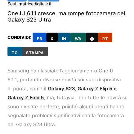
Sesti matricedigitale.it
One UI 6.1.1 cresce, ma rompe fotocamera del
Galaxy S23 Ultra
CONDIVIDI:
FB
X
IN
WA
@
RT
TG
STAMPA
Samsung ha rilasciato l’aggiornamento One UI
6.1.1, portando diverse novità sui suoi dispositivi
di punta, come il
Galaxy S23, Galaxy Z Flip 5 e
Galaxy Z Fold 5
, ma, tuttavia, non tutte le novità si
sono rivelate perfette, poiché alcuni utenti hanno
segnalato problemi significativi con la fotocamera
del Galaxy S23 Ultra.