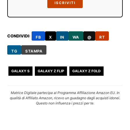
ISCRIVITI
CONDIVIDI:
FB
X
IN
WA
@
RT
TG
STAMPA
GALAXY S
GALAXY Z FLIP
GALAXY Z FOLD
Matrice Digitale partecipa al Programma Affiliazione Amazon EU. In
qualità di Affiliato Amazon, ricevo un guadagno dagli acquisti idonei.
Questo non influenza i prezzi per te.