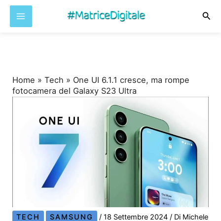
Cer
Vai
al
contenuto
Home
»
Tech
»
One UI 6.1.1 cresce, ma rompe
fotocamera del Galaxy S23 Ultra
TECH
SAMSUNG
/
18 Settembre 2024
/ Di
Michele