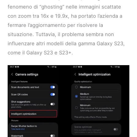
fenomeno di “ghosting” nelle immagini scattate
con zoom tra 16x e 19.9x, ha portato l’azienda a
fermare l’aggiornamento per risolvere la
situazione. Tuttavia, il problema sembra non
influenzare altri modelli della gamma Galaxy S23,
come il Galaxy S23 e S23+.