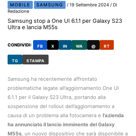
MOBILE
SAMSUNG
/
19 Settembre 2024
/ Di
Redazione
Samsung stop a One UI 6.1.1 per Galaxy S23
Ultra e lancia M55s
CONDIVIDI:
FB
X
IN
WA
@
RT
TG
STAMPA
Samsung ha recentemente affrontato
problematiche legate all’aggiornamento One UI
6.1.1 per il Galaxy S23 Ultra, portando alla
sospensione del rollout dell’aggiornamento a
causa di un problema alla fotocamera e
l’azienda
ha annunciato il lancio imminente del Galaxy
M55s
, un nuovo dispositivo che sarà disponibile a