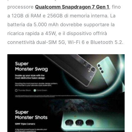
processore
Qualcomm Snapdragon 7 Gen 1
, fino
a 12GB di RAM e 256GB di memoria interna. La
batteria da 5.000 mAh dovrebbe supportare la
ricarica rapida a 45W, e il dispositivo offrirà
connettività dual-SIM 5G, Wi-Fi 6 e Bluetooth 5.2.