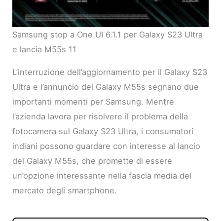
Samsung stop a One UI 6.1.1 per Galaxy S23 Ultra
e lancia M55s 11
L’interruzione dell’aggiornamento per il Galaxy S23
Ultra e l’annuncio del Galaxy M55s segnano due
importanti momenti per Samsung. Mentre
l’azienda lavora per risolvere il problema della
fotocamera sul Galaxy S23 Ultra, i consumatori
indiani possono guardare con interesse al lancio
del Galaxy M55s, che promette di essere
un’opzione interessante nella fascia media del
mercato degli smartphone.