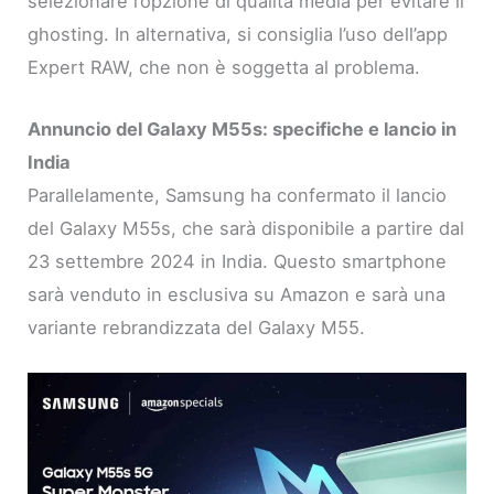
selezionare l’opzione di qualità media per evitare il
ghosting. In alternativa, si consiglia l’uso dell’app
Expert RAW, che non è soggetta al problema.
Annuncio del Galaxy M55s: specifiche e lancio in
India
Parallelamente, Samsung ha confermato il lancio
del Galaxy M55s, che sarà disponibile a partire dal
23 settembre 2024 in India. Questo smartphone
sarà venduto in esclusiva su Amazon e sarà una
variante rebrandizzata del Galaxy M55.