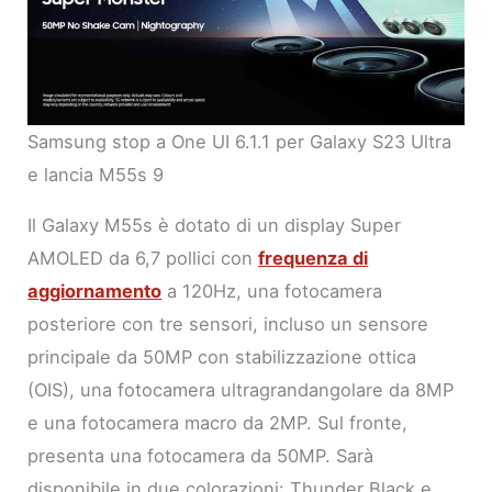
Samsung stop a One UI 6.1.1 per Galaxy S23 Ultra
e lancia M55s 9
Il Galaxy M55s è dotato di un display Super
AMOLED da 6,7 pollici con
frequenza di
aggiornamento
a 120Hz, una fotocamera
posteriore con tre sensori, incluso un sensore
principale da 50MP con stabilizzazione ottica
(OIS), una fotocamera ultragrandangolare da 8MP
e una fotocamera macro da 2MP. Sul fronte,
presenta una fotocamera da 50MP. Sarà
disponibile in due colorazioni: Thunder Black e