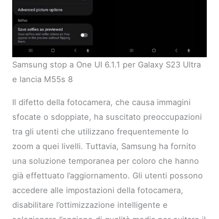
Samsung stop a One UI 6.1.1 per Galaxy S23 Ultra
e lancia M55s 8
Il difetto della fotocamera, che causa immagini
sfocate o sdoppiate, ha suscitato preoccupazioni
tra gli utenti che utilizzano frequentemente lo
zoom a quei livelli. Tuttavia, Samsung ha fornito
una soluzione temporanea per coloro che hanno
già effettuato l’aggiornamento. Gli utenti possono
accedere alle impostazioni della fotocamera,
disabilitare l’ottimizzazione intelligente e