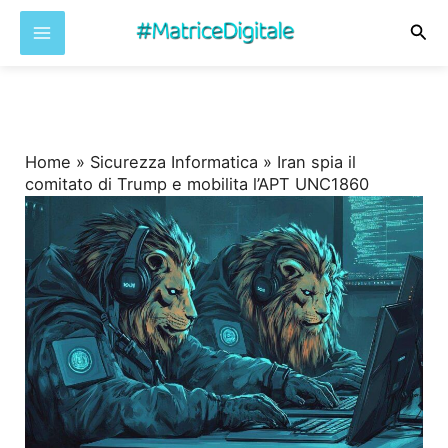
Cer
Vai
al
contenuto
Home
»
Sicurezza Informatica
»
Iran spia il
comitato di Trump e mobilita l’APT UNC1860