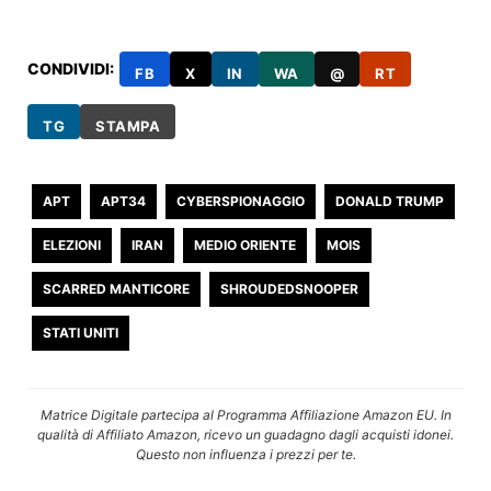
CONDIVIDI:
FB
X
IN
WA
@
RT
TG
STAMPA
APT
APT34
CYBERSPIONAGGIO
DONALD TRUMP
ELEZIONI
IRAN
MEDIO ORIENTE
MOIS
SCARRED MANTICORE
SHROUDEDSNOOPER
STATI UNITI
Matrice Digitale partecipa al Programma Affiliazione Amazon EU. In
qualità di Affiliato Amazon, ricevo un guadagno dagli acquisti idonei.
Questo non influenza i prezzi per te.