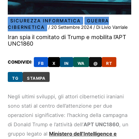
SICUREZZA INFORMATICA
GUERRA
CIBERNETICA
/
20 Settembre 2024
/ Di
Livio Varriale
Iran spia il comitato di Trump e mobilita l’APT
UNC1860
CONDIVIDI:
FB
X
IN
WA
@
RT
TG
STAMPA
Negli ultimi sviluppi, gli attori cibernetici iraniani
sono stati al centro dell’attenzione per due
operazioni significative: l’hacking della campagna
di Donald Trump e l’attività dell’
APT UNC1860
, un
gruppo legato al
Ministero dell’Intelligence e