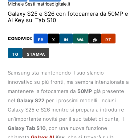
Michele Sesti matricedigitale.it
Galaxy S25 e S26 con fotocamera da 50MP e
AI Key sul Tab S10
CONDIVIDI:
FB
X
IN
WA
@
RT
TG
STAMPA
Samsung sta mantenendo il suo slancio
innovativo su più fronti, ma sembra intenzionata a
mantenere la fotocamera da
50MP
già presente
nel
Galaxy S22
per i prossimi modelli, inclusi i
Galaxy S25 e S26 mentre si prepara a introdurre
un’importante novità per il suo tablet di punta, il
Galaxy Tab S10
, con una nuova funzione
chiamata
Galaxy AI
Key
, che si troverà sulla