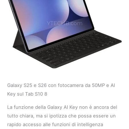
Galaxy S25 e S26 con fotocamera da 50MP e AI
Key sul Tab S10 8
La funzione della Galaxy AI Key non è ancora del
tutto chiara, ma si ipotizza che possa essere un
rapido accesso alle funzioni di intelligenza