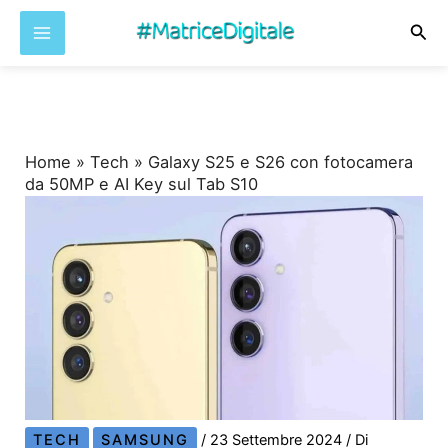
Cer
Vai
al
contenuto
Home
»
Tech
»
Galaxy S25 e S26 con fotocamera
da 50MP e AI Key sul Tab S10
TECH
SAMSUNG
/
23 Settembre 2024
/ Di