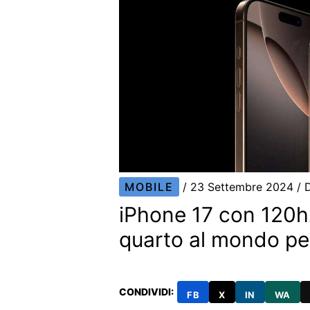
MOBILE
/
23 Settembre 2024
/ 
iPhone 17 con 120h
quarto al mondo per
CONDIVIDI:
FB
X
IN
WA