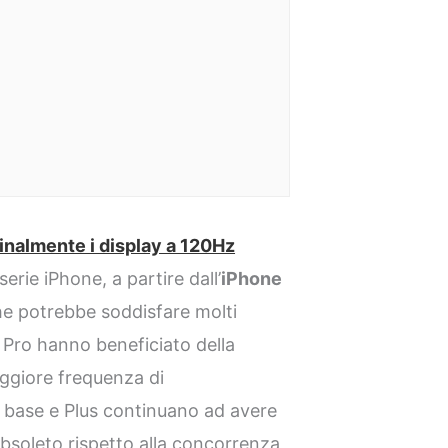
inalmente i display a 120Hz
erie iPhone, a partire dall’
iPhone
che potrebbe soddisfare molti
i Pro hanno beneficiato della
ggiore frequenza di
 base e Plus continuano ad avere
bsoleto rispetto alla concorrenza