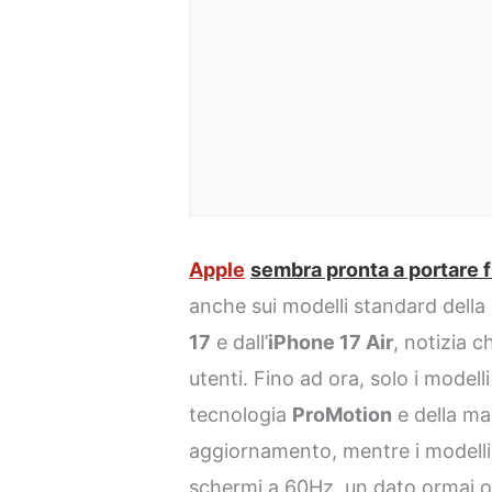
Apple
sembra pronta a portare f
anche sui modelli standard della s
17
e dall’
iPhone 17 Air
, notizia 
utenti. Fino ad ora, solo i modell
tecnologia
ProMotion
e della ma
aggiornamento, mentre i modelli
schermi a 60Hz, un dato ormai o