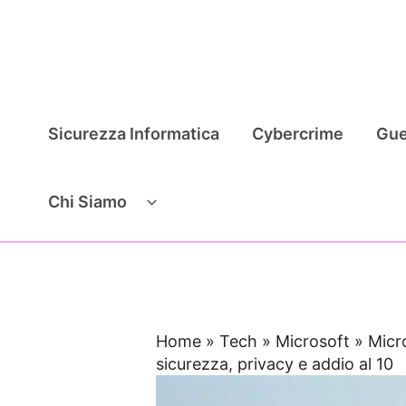
Vai
al
contenuto
Sicurezza Informatica
Cybercrime
Gue
Chi Siamo
Home
»
Tech
»
Microsoft
»
Micr
sicurezza, privacy e addio al 10