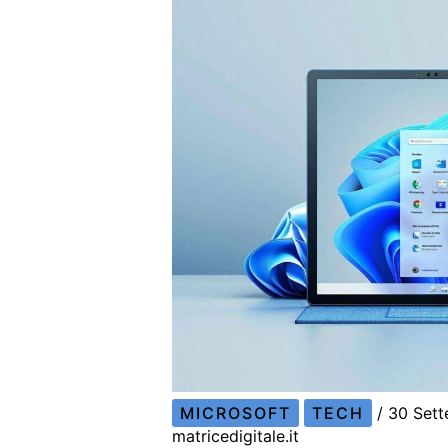
MICROSOFT
TECH
/
30 Set
matricedigitale.it