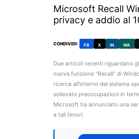
Microsoft Recall Wi
privacy e addio al 1
CONDIVIDI:
FB
X
IN
WA
Due articoli recenti riguardano g
nuova funzione “Recall” di Windo
ricerca all’interno del sistema o
sollevato preoccupazioni in termi
Microsoft ha annunciato una seri
a tali timori.