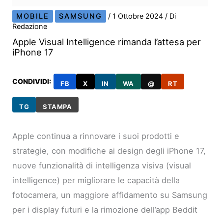
MOBILE
SAMSUNG
/
1 Ottobre 2024
/ Di
Redazione
Apple Visual Intelligence rimanda l’attesa per
iPhone 17
CONDIVIDI:
FB
X
IN
WA
@
RT
TG
STAMPA
Apple continua a rinnovare i suoi prodotti e
strategie, con modifiche ai design degli iPhone 17,
nuove funzionalità di intelligenza visiva (visual
intelligence) per migliorare le capacità della
fotocamera, un maggiore affidamento su Samsung
per i display futuri e la rimozione dell’app Beddit