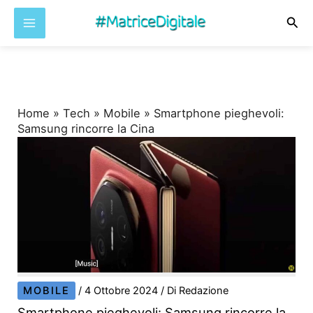
Cer
Vai
al
contenuto
Home
»
Tech
»
Mobile
»
Smartphone pieghevoli:
Samsung rincorre la Cina
MOBILE
/
4 Ottobre 2024
/ Di
Redazione
Smartphone pieghevoli: Samsung rincorre la