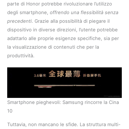
parte di Honor potrebbe rivoluzionare l’utilizzo
degli smartphone,
offrendo una flessibilità senza
precedenti
. Grazie alla possibilità di piegare il
dispositivo in diverse direzioni, l’utente potrebbe
adattarlo alle proprie esigenze specifiche, sia per
la visualizzazione di contenuti che per la
produttività.
Smartphone pieghevoli: Samsung rincorre la Cina
10
Tuttavia, non mancano le sfide. La struttura multi-