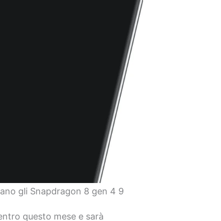
ivano gli Snapdragon 8 gen 4 9
 entro questo mese e sarà