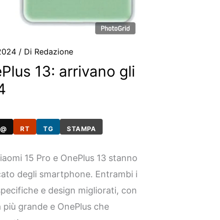
 2024
/ Di
Redazione
lus 13: arrivano gli
4
@
RT
TG
STAMPA
Xiaomi 15 Pro e OnePlus 13 stanno
cato degli smartphone. Entrambi i
specifiche e design migliorati, con
a più grande e OnePlus che