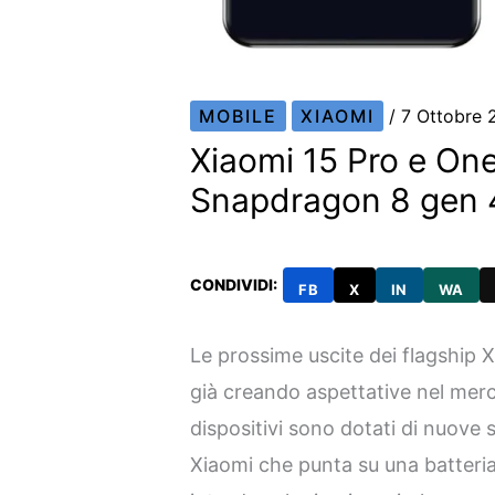
MOBILE
XIAOMI
/
7 Ottobre
Xiaomi 15 Pro e OneP
Snapdragon 8 gen 
CONDIVIDI:
FB
X
IN
WA
Le prossime uscite dei flagship 
già creando aspettative nel mer
dispositivi sono dotati di nuove 
Xiaomi che punta su una batteri