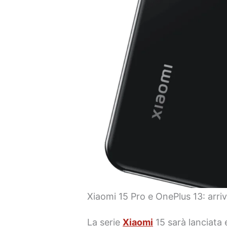
Xiaomi 15 Pro e OnePlus 13: arr
La serie
Xiaomi
15 sarà lanciata