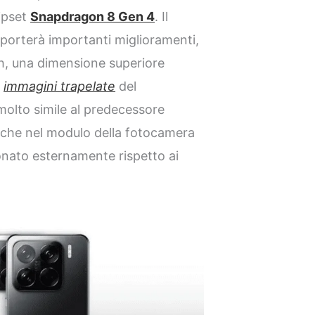
ipset
Snapdragon 8 Gen 4
. Il
 porterà importanti miglioramenti,
Ah, una dimensione superiore
e
immagini trapelate
del
molto simile al predecessore
iche nel modulo della fotocamera
ionato esternamente rispetto ai