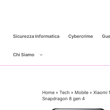
Vai
al
contenuto
Sicurezza Informatica
Cybercrime
Gue
Chi Siamo
Home
»
Tech
»
Mobile
»
Xiaomi 1
Snapdragon 8 gen 4