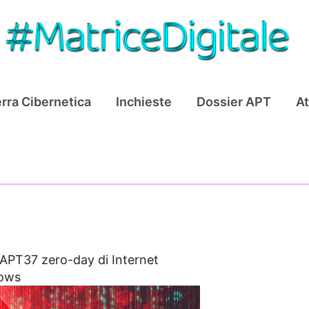
rra Cibernetica
Inchieste
Dossier APT
At
APT37 zero-day di Internet
dows