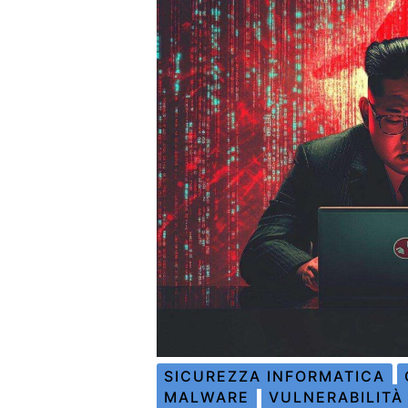
SICUREZZA INFORMATICA
MALWARE
VULNERABILITÀ