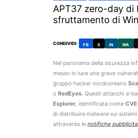
APT37 zero-day di I
sfruttamento di W
CONDIVIDI:
FB
X
IN
WA
Nel panorama della sicurezza in
messo in luce una grave vulnerabi
gruppo hacker nordcoreano
Sca
o
RedEyes
. Questi attacchi si 
Explorer
, identificata come
CVE
di distribuire malware sui sistemi 
attraverso le
notifiche pubblicita