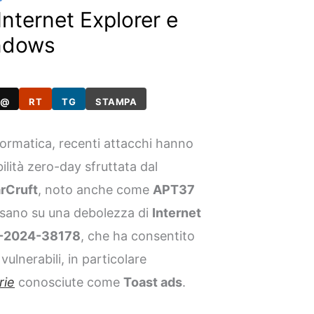
nternet Explorer e
indows
@
RT
TG
STAMPA
formatica, recenti attacchi hanno
lità zero-day sfruttata dal
rCruft
, noto anche come
APT37
basano su una debolezza di
Internet
-2024-38178
, che ha consentito
vulnerabili, in particolare
rie
conosciute come
Toast ads
.