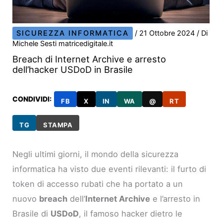
SICUREZZA INFORMATICA
/
21 Ottobre 2024
/ Di
Michele Sesti matricedigitale.it
Breach di Internet Archive e arresto
dell’hacker USDoD in Brasile
CONDIVIDI:
FB
X
IN
WA
@
RT
TG
STAMPA
Negli ultimi giorni, il mondo della sicurezza
informatica ha visto due eventi rilevanti: il furto di
token di accesso rubati che ha portato a un
nuovo
breach
dell’
Internet Archive
e l’arresto in
Brasile di
USDoD
, il famoso hacker dietro le