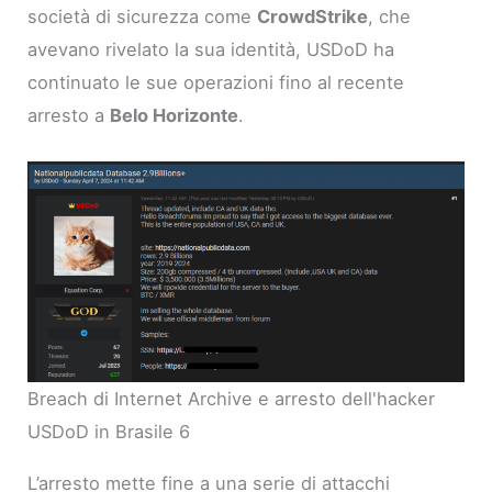
società di sicurezza come
CrowdStrike
, che
avevano rivelato la sua identità, USDoD ha
continuato le sue operazioni fino al recente
arresto a
Belo Horizonte
.
Breach di Internet Archive e arresto dell'hacker
USDoD in Brasile 6
L’arresto mette fine a una serie di attacchi