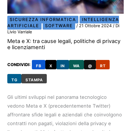
SICUREZZA INFORMATICA
INTELLIGENZA
ARTIFICIALE
SOFTWARE
/
21 Ottobre 2024
/ Di
Livio Varriale
Meta e X: tra cause legali, politiche di privacy
e licenziamenti
CONDIVIDI:
FB
X
IN
WA
@
RT
TG
STAMPA
Gli ultimi sviluppi nel panorama tecnologico
vedono Meta e X (precedentemente Twitter)
affrontare sfide legali e aziendali che coinvolgono
contratti non pagati, violazioni della privacy e