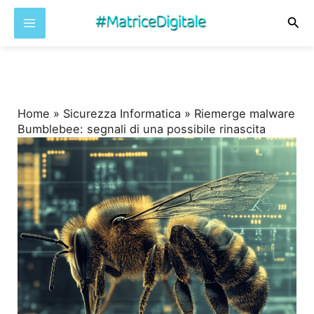
Cer
Vai
al
contenuto
Home
»
Sicurezza Informatica
»
Riemerge malware
Bumblebee: segnali di una possibile rinascita