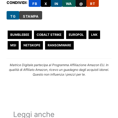
CONDIVIDI:
FB
X
IN
WA
@
RT
TG
STAMPA
BUMBLEBEE
COBALT STRIKE
EUROPOL
LNK
MSI
NETSKOPE
RANSOMWARE
Matrice Digitale partecipa al Programma Affiliazione Amazon EU. In
qualità di Affiliato Amazon, ricevo un guadagno dagli acquisti idonei.
Questo non influenza i prezzi per te.
Leggi anche