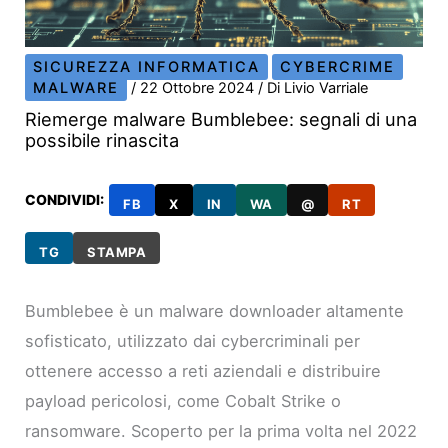
SICUREZZA INFORMATICA
CYBERCRIME
MALWARE
/
22 Ottobre 2024
/ Di
Livio Varriale
Riemerge malware Bumblebee: segnali di una
possibile rinascita
CONDIVIDI:
FB
X
IN
WA
@
RT
TG
STAMPA
Bumblebee è un malware downloader altamente
sofisticato, utilizzato dai cybercriminali per
ottenere accesso a reti aziendali e distribuire
payload pericolosi, come Cobalt Strike o
ransomware. Scoperto per la prima volta nel 2022