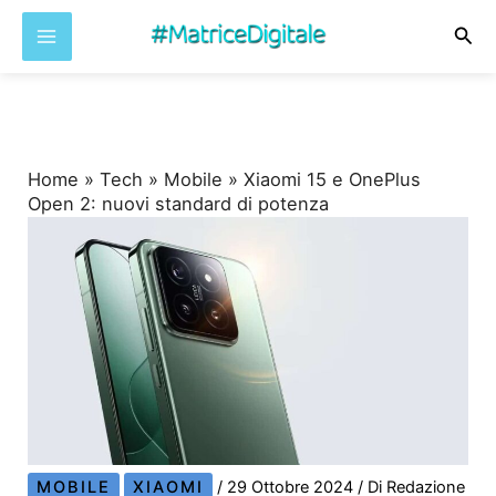
Cer
Vai
al
contenuto
Home
»
Tech
»
Mobile
»
Xiaomi 15 e OnePlus
Open 2: nuovi standard di potenza
MOBILE
XIAOMI
/
29 Ottobre 2024
/ Di
Redazione