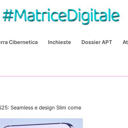
rra Cibernetica
Inchieste
Dossier APT
At
S25: Seamless e design Slim come