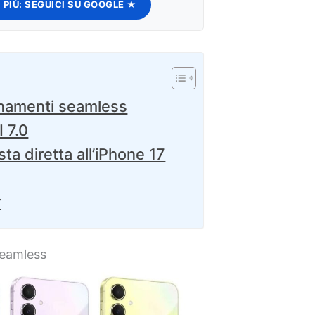
 PIÙ:
SEGUICI SU GOOGLE ★
rnamenti seamless
 7.0
ta diretta all’iPhone 17
r
seamless