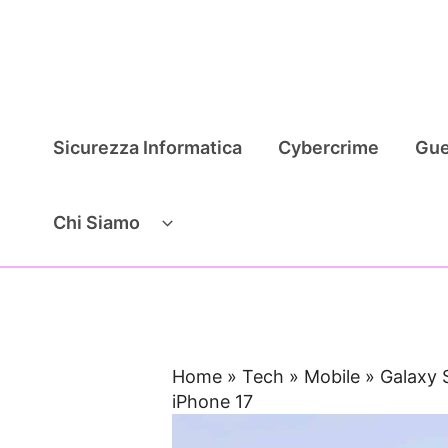
Vai
al
contenuto
Sicurezza Informatica
Cybercrime
Gue
Chi Siamo
Home
»
Tech
»
Mobile
»
Galaxy 
iPhone 17