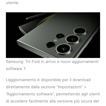
utente.
Samsung: Tri-Fold in arrivo e nuovi aggiornamenti
software 7
L’aggiornamento è disponibile per il download
direttamente dalla sezione “Impostazioni” >
“Aggiornamento software”, permettendo agli utenti
di accedere facilmente alla versione più sicura del