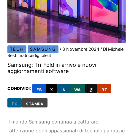
TECH
SAMSUNG
/
8 Novembre 2024
/ Di
Michele
Sesti matricedigitale.it
Samsung: Tri-Fold in arrivo e nuovi
aggiornamenti software
CONDIVIDI:
FB
X
IN
WA
@
RT
TG
STAMPA
Il mondo Samsung continua a catturare
l’attenzione degli appassionati di tecnologia grazie