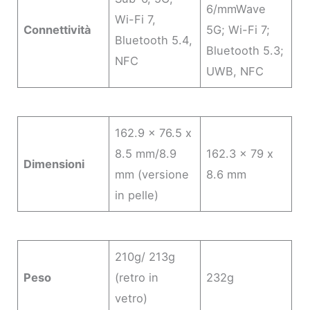
6/mmWave
Wi-Fi 7,
Connettività
5G; Wi-Fi 7;
Bluetooth 5.4,
Bluetooth 5.3;
NFC
UWB, NFC
162.9 x 76.5 x
8.5 mm/8.9
162.3 x 79 x
Dimensioni
mm (versione
8.6 mm
in pelle)
210g/ 213g
Peso
(retro in
232g
vetro)