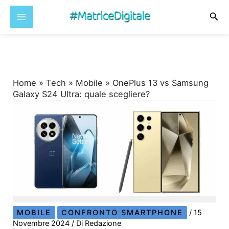
Cer
Vai
al
contenuto
Home
»
Tech
»
Mobile
»
OnePlus 13 vs Samsung
Galaxy S24 Ultra: quale scegliere?
MOBILE
CONFRONTO SMARTPHONE
/
15
Novembre 2024
/ Di
Redazione