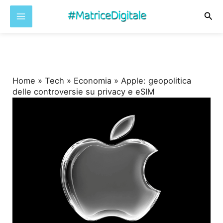
Cer
Vai
al
contenuto
Home
»
Tech
»
Economia
»
Apple: geopolitica
delle controversie su privacy e eSIM