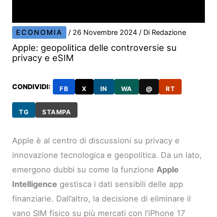
ECONOMIA
/
26 Novembre 2024
/ Di
Redazione
Apple: geopolitica delle controversie su
privacy e eSIM
CONDIVIDI:
FB
X
IN
WA
@
RT
TG
STAMPA
Apple è al centro di discussioni su privacy e
innovazione tecnologica e geopolitica. Da un lato,
emergono dubbi su come la funzione
Apple
Intelligence
gestisca i dati sensibili delle app
finanziarie. Dall’altro, la decisione di eliminare il
vano SIM fisico su più mercati con l’iPhone 17