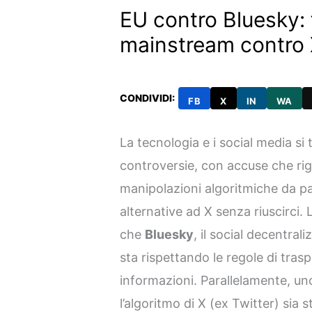
EU contro Bluesky: fa
mainstream contro
CONDIVIDI:
FB
X
IN
WA
La tecnologia e i social media si
controversie, con accuse che ri
manipolazioni algoritmiche da 
alternative ad X senza riuscirci.
che
Bluesky
, il social decentra
sta rispettando le regole di tras
informazioni. Parallelamente, u
l’algoritmo di X (ex Twitter) sia 