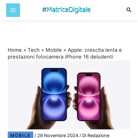
Cer
Vai
al
contenuto
Home
»
Tech
»
Mobile
»
Apple: crescita lenta e
prestazioni fotocamera iPhone 16 deludenti
MOBILE
/
29 Novembre 2024
/ Di
Redazione