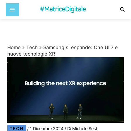
Cer
Vai
al
contenuto
Home
»
Tech
»
Samsung si espande: One UI 7 e
nuove tecnologie XR
TECH
/
1 Dicembre 2024
/ Di
Michele Sesti