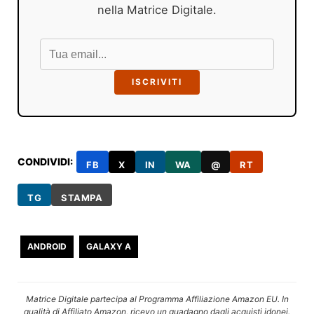
nella Matrice Digitale.
ISCRIVITI
CONDIVIDI:
FB
X
IN
WA
@
RT
TG
STAMPA
ANDROID
GALAXY A
Matrice Digitale partecipa al Programma Affiliazione Amazon EU. In
qualità di Affiliato Amazon, ricevo un guadagno dagli acquisti idonei.