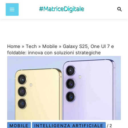
Cer
Vai
al
contenuto
Home
»
Tech
»
Mobile
»
Galaxy S25, One UI 7 e
foldable: innova con soluzioni strategiche
MOBILE
INTELLIGENZA ARTIFICIALE
/
2