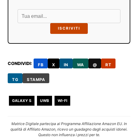
ISCRIVITI
CONDIVIDI:
FB
X
IN
WA
@
RT
TG
STAMPA
GALAXY S
UWB
WI-FI
Matrice Digitale partecipa al Programma Affiliazione Amazon EU. In
qualità di Affiliato Amazon, ricevo un guadagno dagli acquisti idonei.
Questo non influenza i prezzi per te.