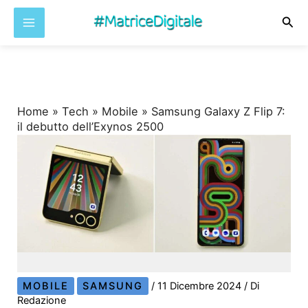
Cer
Vai
al
contenuto
Home
»
Tech
»
Mobile
»
Samsung Galaxy Z Flip 7:
il debutto dell’Exynos 2500
MOBILE
SAMSUNG
/
11 Dicembre 2024
/ Di
Redazione