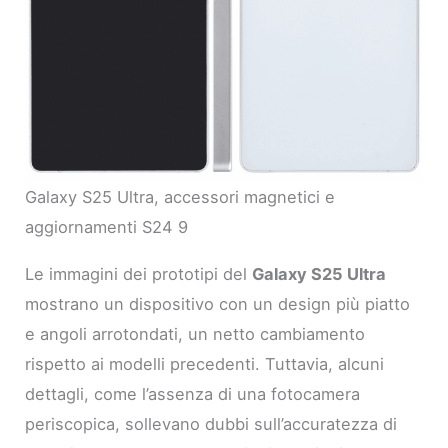
Galaxy S25 Ultra, accessori magnetici e
aggiornamenti S24 9
Le immagini dei prototipi del
Galaxy S25 Ultra
mostrano un dispositivo con un design più piatto
e angoli arrotondati, un netto cambiamento
rispetto ai modelli precedenti. Tuttavia, alcuni
dettagli, come l’assenza di una fotocamera
periscopica, sollevano dubbi sull’accuratezza di