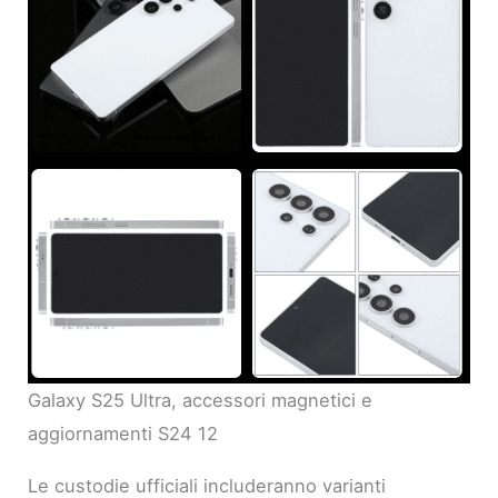
Galaxy S25 Ultra, accessori magnetici e
aggiornamenti S24 12
Le custodie ufficiali includeranno varianti