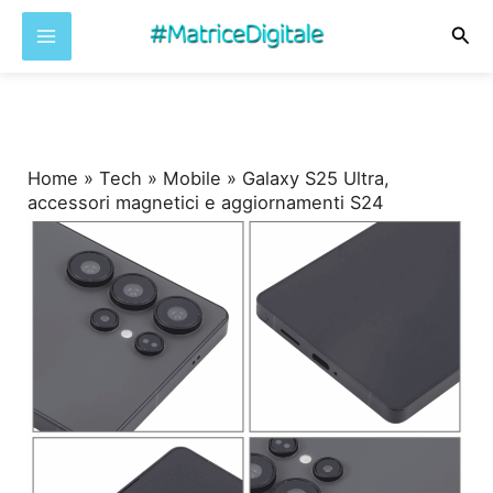
Cer
Vai
al
contenuto
Home
»
Tech
»
Mobile
»
Galaxy S25 Ultra,
accessori magnetici e aggiornamenti S24