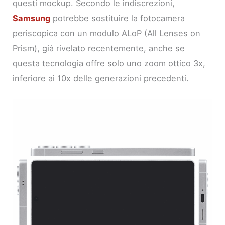
questi mockup. Secondo le indiscrezioni,
Samsung
potrebbe sostituire la fotocamera
periscopica con un modulo ALoP (All Lenses on
Prism), già rivelato recentemente, anche se
questa tecnologia offre solo uno zoom ottico 3x,
inferiore ai 10x delle generazioni precedenti.