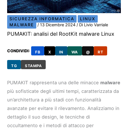
SICUREZZA INFORMATICA
LINUX
MALWARE
/
13 Dicembre 2024
/ Di
Livio Varriale
PUMAKIT: analisi del RootKit malware Linux
CONDIVIDI:
FB
X
IN
WA
@
RT
TG
STAMPA
PUMAKIT rappresenta una delle minacce
malware
più sofisticate degli ultimi tempi, caratterizzata da
un’architettura a più stadi con funzionalità
avanzate per evitare il rilevamento. Analizziamo in
dettaglio il suo design, le tecniche di
occultamento e i metodi di attacco per