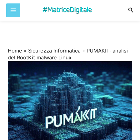
Cer
Vai
al
contenuto
Home
»
Sicurezza Informatica
»
PUMAKIT: analisi
del RootKit malware Linux