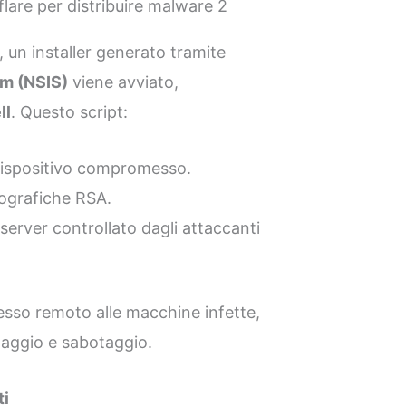
lare per distribuire malware 2
e, un installer generato tramite
em (NSIS)
viene avviato,
ll
. Questo script:
dispositivo compromesso.
tografiche RSA.
server controllato dagli attaccanti
ccesso remoto alle macchine infette,
aggio e sabotaggio.
ti