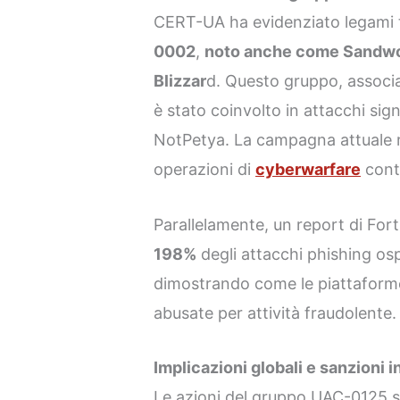
CERT-UA ha evidenziato legami 
0002
,
noto anche come Sandwo
Blizzar
d. Questo gruppo, associat
è stato coinvolto in attacchi sig
NotPetya. La campagna attuale ri
operazioni di
cyberwarfare
contr
Parallelamente, un report di For
198%
degli attacchi phishing osp
dimostrando come le piattaform
abusate per attività fraudolente.
Implicazioni globali e sanzioni i
Le azioni del gruppo UAC-0125 si