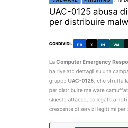
MALWARE
PHISHING
/
19 D
UAC-0125 abusa di 
per distribuire mal
CONDIVIDI:
FB
X
IN
WA
La
Computer Emergency Respon
ha rivelato dettagli su una camp
gruppo
UAC-0125
, che sfrutta 
per distribuire malware camuffat
Questo attacco, collegato a noti 
crescente di servizi legittimi per