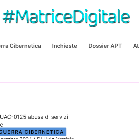
rra Cibernetica
Inchieste
Dossier APT
At
UAC-0125 abusa di servizi
re
GUERRA CIBERNETICA