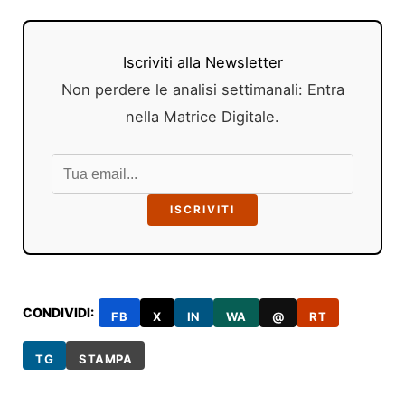
Iscriviti alla Newsletter
Non perdere le analisi settimanali: Entra
nella Matrice Digitale.
ISCRIVITI
CONDIVIDI:
FB
X
IN
WA
@
RT
TG
STAMPA