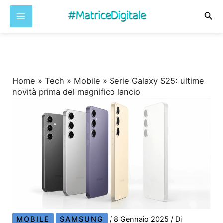
Cer
Vai
al
contenuto
Home
»
Tech
»
Mobile
»
Serie Galaxy S25: ultime
novità prima del magnifico lancio
MOBILE
SAMSUNG
/
8 Gennaio 2025
/ Di