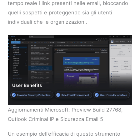
tempo reale i link presenti nelle email, bloccando
quelli sospetti e proteggendo sia gli utenti
individuali che le organizzazioni.
Aggiornamenti Microsoft: Preview Build 27768,
Outlook Criminal IP e Sicurezza Email 5
Un esempio dell’efficacia di questo strumento