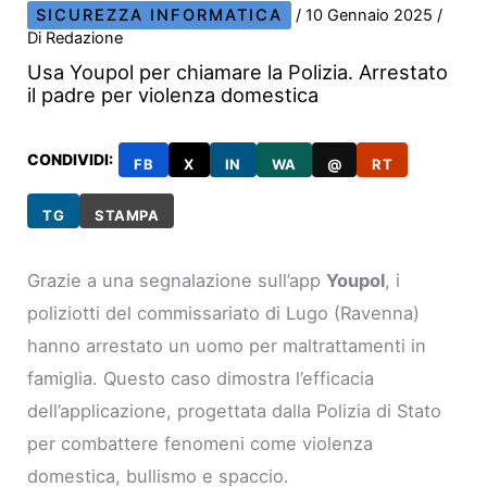
SICUREZZA INFORMATICA
/
10 Gennaio 2025
/
Di
Redazione
Usa Youpol per chiamare la Polizia. Arrestato
il padre per violenza domestica
CONDIVIDI:
FB
X
IN
WA
@
RT
TG
STAMPA
Grazie a una segnalazione sull’app
Youpol
, i
poliziotti del commissariato di Lugo (Ravenna)
hanno arrestato un uomo per maltrattamenti in
famiglia. Questo caso dimostra l’efficacia
dell’applicazione, progettata dalla Polizia di Stato
per combattere fenomeni come violenza
domestica, bullismo e spaccio.