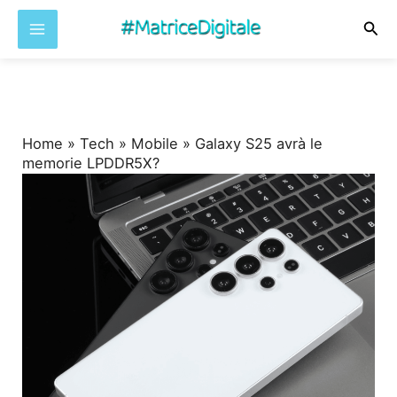
Cer
Vai
al
contenuto
Home
»
Tech
»
Mobile
»
Galaxy S25 avrà le
memorie LPDDR5X?