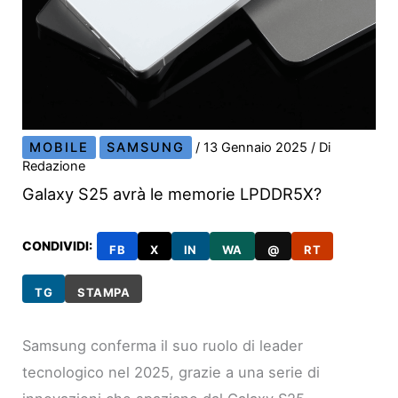
MOBILE
SAMSUNG
/
13 Gennaio 2025
/ Di
Redazione
Galaxy S25 avrà le memorie LPDDR5X?
CONDIVIDI:
FB
X
IN
WA
@
RT
TG
STAMPA
Samsung conferma il suo ruolo di leader
tecnologico nel 2025, grazie a una serie di