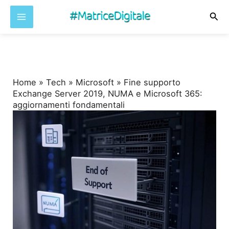
Cer
Vai
al
contenuto
Home
»
Tech
»
Microsoft
»
Fine supporto
Exchange Server 2019, NUMA e Microsoft 365:
aggiornamenti fondamentali