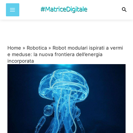
Cer
Vai
al
contenuto
Home
»
Robotica
»
Robot modulari ispirati a vermi
e meduse: la nuova frontiera dell’energia
incorporata