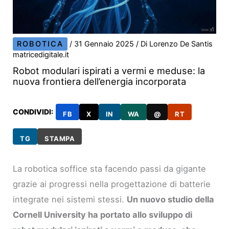
ROBOTICA
/
31 Gennaio 2025
/ Di
Lorenzo De Santis
matricedigitale.it
Robot modulari ispirati a vermi e meduse: la
nuova frontiera dell’energia incorporata
CONDIVIDI:
FB
X
IN
WA
@
RT
TG
STAMPA
La robotica soffice sta facendo passi da gigante
grazie ai progressi nella progettazione di batterie
integrate nei sistemi stessi.
Un nuovo studio della
Cornell University ha portato allo sviluppo di