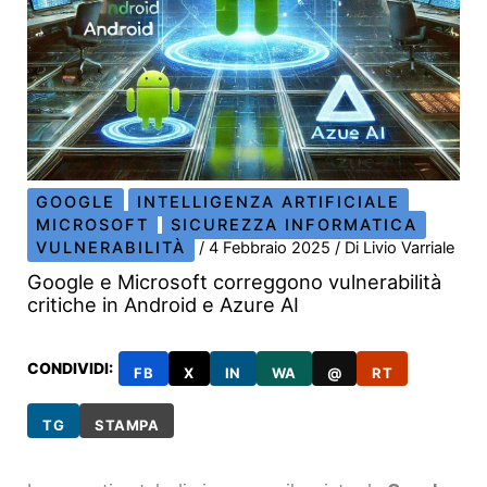
GOOGLE
INTELLIGENZA ARTIFICIALE
MICROSOFT
SICUREZZA INFORMATICA
VULNERABILITÀ
/
4 Febbraio 2025
/ Di
Livio Varriale
Google e Microsoft correggono vulnerabilità
critiche in Android e Azure AI
CONDIVIDI:
FB
X
IN
WA
@
RT
TG
STAMPA