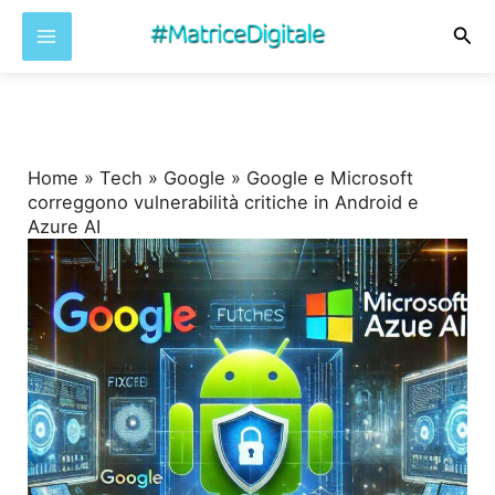
Cer
Vai
al
contenuto
Home
»
Tech
»
Google
»
Google e Microsoft
correggono vulnerabilità critiche in Android e
Azure AI