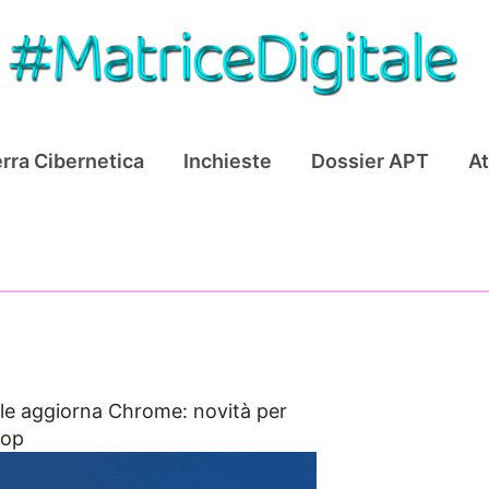
rra Cibernetica
Inchieste
Dossier APT
At
e aggiorna Chrome: novità per
top