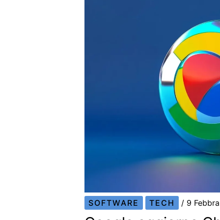
SOFTWARE
TECH
/
9 Febbr