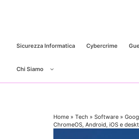
Vai
al
contenuto
Sicurezza Informatica
Cybercrime
Gue
Chi Siamo
Home
»
Tech
»
Software
»
Googl
ChromeOS, Android, iOS e desk