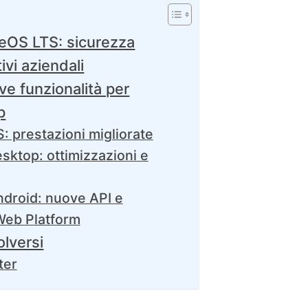
OS LTS: sicurezza
ivi aziendali
e funzionalità per
p
: prestazioni migliorate
sktop: ottimizzazioni e
droid: nuove API e
Web Platform
lversi
ter