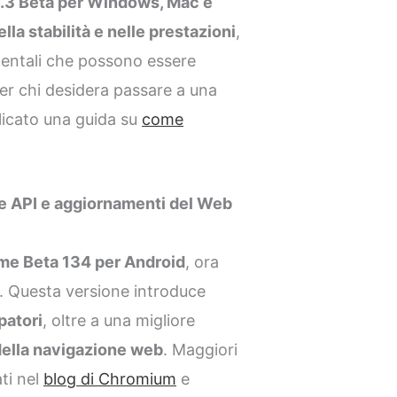
3 Beta per Windows, Mac e
lla stabilità e nelle prestazioni
,
mentali che possono essere
Per chi desidera passare a una
licato una guida su
come
e API e aggiornamenti del Web
e Beta 134 per Android
, ora
. Questa versione introduce
patori
, oltre a una migliore
della navigazione web
. Maggiori
ti nel
blog di Chromium
e