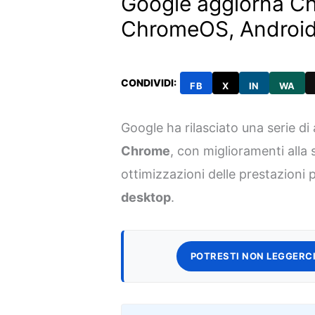
Google aggiorna Ch
ChromeOS, Android
CONDIVIDI:
FB
X
IN
WA
Google ha rilasciato una serie d
Chrome
, con miglioramenti alla 
ottimizzazioni delle prestazioni 
desktop
.
POTRESTI NON LEGGERCI