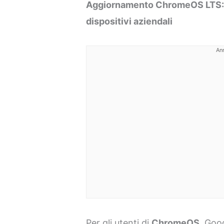
Aggiornamento ChromeOS LTS: s
dispositivi aziendali
An
Per gli utenti di
ChromeOS
, Goo