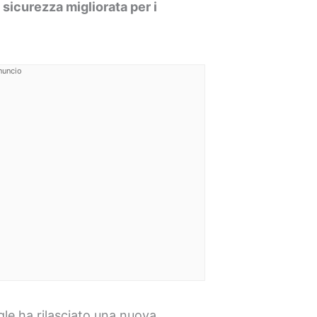
icurezza migliorata per i
nuncio
gle ha rilasciato una nuova