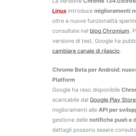
La versione
Chrome 134.0.6998.
Linux
introduce
miglioramenti ne
oltre a nuove funzionalità speri
consultate nel
blog Chromium
. 
versione di test, Google ha pubb
cambiare canale di rilascio
.
Chrome Beta per Android: nuov
Platform
Google ha reso disponibile
Chrom
scaricabile dal
Google Play Store
miglioramenti alle
API per svilup
gestione delle
notifiche push e 
dettagli possono essere consulta