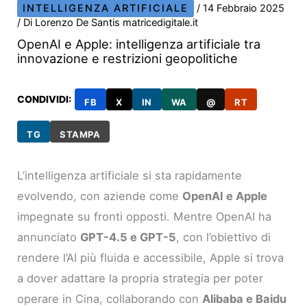
INTELLIGENZA ARTIFICIALE
/
14 Febbraio 2025
/ Di
Lorenzo De Santis matricedigitale.it
OpenAI e Apple: intelligenza artificiale tra
innovazione e restrizioni geopolitiche
CONDIVIDI:
FB
X
IN
WA
@
RT
TG
STAMPA
L’intelligenza artificiale si sta rapidamente
evolvendo, con aziende come
OpenAI e Apple
impegnate su fronti opposti. Mentre OpenAI ha
annunciato
GPT-4.5 e GPT-5
, con l’obiettivo di
rendere l’AI più fluida e accessibile, Apple si trova
a dover adattare la propria strategia per poter
operare in Cina, collaborando con
Alibaba e Baidu