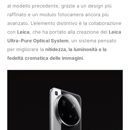
al modello precedente, grazie a un design più
raffinato e un modulo fotocamera ancora più
avanzato. L’elemento distintivo è la collaborazione
con
Leica
, che ha portato alla creazione del
Leica
Ultra-Pure Optical System
, un sistema pensato
per migliorare la
nitidezza, la luminosità e la
fedeltà cromatica delle immagini
.