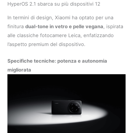
HyperOS 2.1 sbarca su più dispositivi 12
In termini di design, Xiaomi ha optato per una
finitura
dual-tone in vetro e pelle vegana
, ispirata
alle classiche fotocamere Leica, enfatizzando
l’aspetto premium del dispositivo.
Specifiche tecniche: potenza e autonomia
migliorata