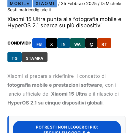
MOBILE
XIAOMI
/
25 Febbraio 2025
/ Di
Michele
Sesti matricedigitale.it
Xiaomi 15 Ultra punta alla fotografia mobile e
HyperOS 2.1 sbarca su più dispositivi
CONDIVIDI:
FB
X
IN
WA
@
RT
TG
STAMPA
Xiaomi si prepara a ridefinire il concetto di
fotografia mobile e prestazioni software
, con il
lancio ufficiale del
Xiaomi 15 Ultra
e il rilascio di
HyperOS 2.1 su cinque dispositivi globali
.
POTRESTI NON LEGGERCI PIÙ:
SEGUICI SU GOOGLE ★