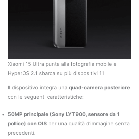
Xiaomi 15 Ultra punta alla fotografia mobile e
HyperOS 2.1 sbarca su più dispositivi 11
Il dispositivo integra una
quad-camera posteriore
con le seguenti caratteristiche:
50MP principale (Sony LYT900, sensore da 1
pollice) con OIS
per una qualità d’immagine senza
precedenti.