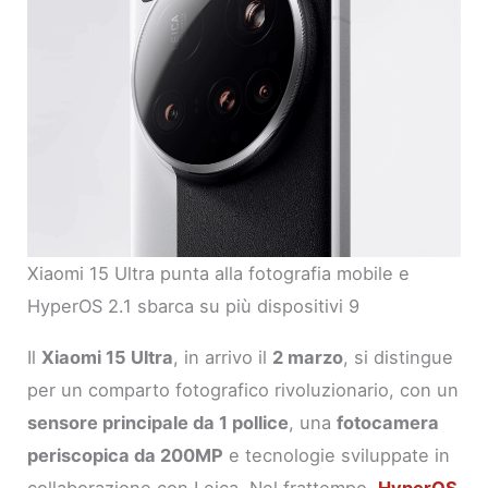
Xiaomi 15 Ultra punta alla fotografia mobile e
HyperOS 2.1 sbarca su più dispositivi 9
Il
Xiaomi 15 Ultra
, in arrivo il
2 marzo
, si distingue
per un comparto fotografico rivoluzionario, con un
sensore principale da 1 pollice
, una
fotocamera
periscopica da 200MP
e tecnologie sviluppate in
collaborazione con Leica. Nel frattempo,
HyperOS