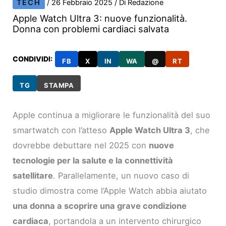
TECH
/
26 Febbraio 2025
/ Di
Redazione
Apple Watch Ultra 3: nuove funzionalità.
Donna con problemi cardiaci salvata
CONDIVIDI:
FB
X
IN
WA
@
RT
TG
STAMPA
Apple continua a migliorare le funzionalità del suo
smartwatch con l’atteso
Apple Watch Ultra 3
, che
dovrebbe debuttare nel 2025 con
nuove
tecnologie per la salute e la connettività
satellitare
. Parallelamente, un nuovo caso di
studio dimostra come l’Apple Watch abbia aiutato
una donna a scoprire una grave condizione
cardiaca
, portandola a un intervento chirurgico