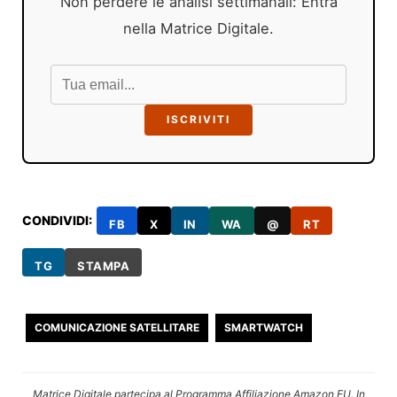
Non perdere le analisi settimanali: Entra
nella Matrice Digitale.
ISCRIVITI
CONDIVIDI:
FB
X
IN
WA
@
RT
TG
STAMPA
COMUNICAZIONE SATELLITARE
SMARTWATCH
Matrice Digitale partecipa al Programma Affiliazione Amazon EU. In