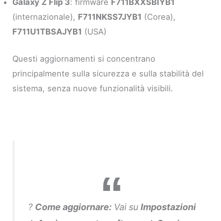
Galaxy Z Flip 3
: firmware
F711BXXSBIYB1
(internazionale),
F711NKSS7JYB1
(Corea),
F711U1TBSAJYB1
(USA)
Questi aggiornamenti si concentrano
principalmente sulla sicurezza e sulla stabilità del
sistema, senza nuove funzionalità visibili.
?
Come aggiornare:
Vai su
Impostazioni