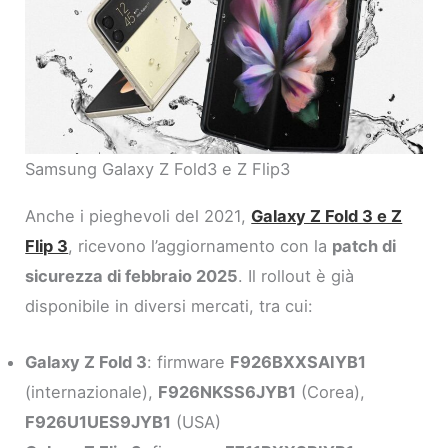
Samsung Galaxy Z Fold3 e Z Flip3
Anche i pieghevoli del 2021,
Galaxy Z Fold 3 e Z
Flip 3
, ricevono l’aggiornamento con la
patch di
sicurezza di febbraio 2025
. Il rollout è già
disponibile in diversi mercati, tra cui:
Galaxy Z Fold 3
: firmware
F926BXXSAIYB1
(internazionale),
F926NKSS6JYB1
(Corea),
F926U1UES9JYB1
(USA)