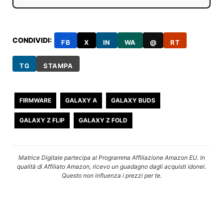
CONDIVIDI:
FB
X
IN
WA
@
RT
TG
STAMPA
FIRMWARE
GALAXY A
GALAXY BUDS
GALAXY Z FLIP
GALAXY Z FOLD
Matrice Digitale partecipa al Programma Affiliazione Amazon EU. In
qualità di Affiliato Amazon, ricevo un guadagno dagli acquisti idonei.
Questo non influenza i prezzi per te.