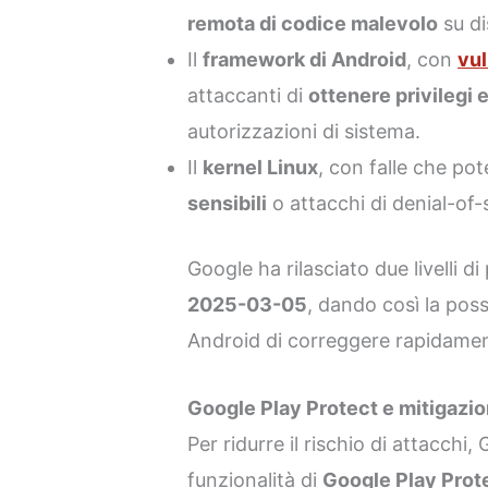
remota di codice malevolo
su di
Il
framework di Android
, con
vul
attaccanti di
ottenere privilegi 
autorizzazioni di sistema.
Il
kernel Linux
, con falle che po
sensibili
o attacchi di denial-of-
Google ha rilasciato due livelli d
2025-03-05
, dando così la possi
Android di correggere rapidament
Google Play Protect e mitigazion
Per ridurre il rischio di attacchi
funzionalità di
Google Play Prot