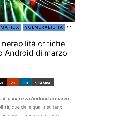
RMATICA
VULNERABILITÀ
/
4
nerabilità critiche
o Android di marzo
@
RT
TG
STAMPA
o di sicurezza Android di marzo
ilità
, due delle quali risultano
uesti aggiornamenti mirano a