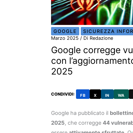
GOOGLE
SICUREZZA INFO
Marzo 2025
/ Di
Redazione
Google corregge vul
con l’aggiornament
2025
CONDIVIDI:
FB
X
IN
WA
Google ha pubblicato il
bollettin
2025
, che corregge
44 vulnerab
essere
attivamente sfruttate
. Q