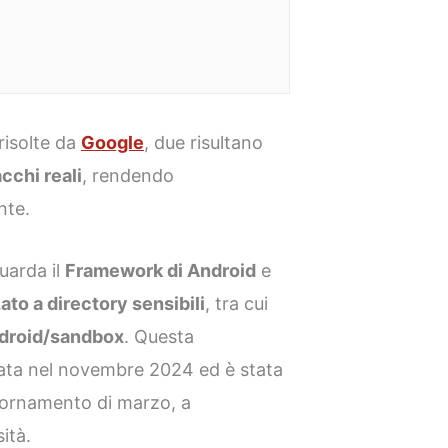
 risolte da
Google
, due risultano
acchi reali
, rendendo
nte.
guarda il
Framework di Android
e
to a directory sensibili
, tra cui
ndroid/sandbox
. Questa
alata nel novembre 2024 ed è stata
iornamento di marzo, a
ità.