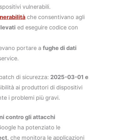
spositivi vulnerabili.
nerabilità
che consentivano agli
elevati
ed eseguire codice con
tevano portare a
fughe di dati
service.
i patch di sicurezza:
2025-03-01 e
bilità ai produttori di dispositivi
e i problemi più gravi.
i contro gli attacchi
, Google ha potenziato le
ect
, che monitora le applicazioni