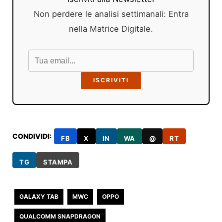
Non perdere le analisi settimanali: Entra
nella Matrice Digitale.
ISCRIVITI
CONDIVIDI:
FB
X
IN
WA
@
RT
TG
STAMPA
GALAXY TAB
MWC
OPPO
QUALCOMM SNAPDRAGON