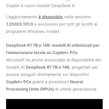
Copilot e nuovi modelli DeepSeek 6
L’aggiornamento
è disponibile
nella versione
1.25023.101.0
e successivi per tutti gli iscritti ai
programmi Windows Insider.
DeepSeek R1 7B e 14B: modelli AI ottimizzati per
l’elaborazione locale su Copilot+ PCs
Microsoft ha anche annunciato la disponibilità dei
modelli AI
DeepSeek R1 7B e 14B
, progettati per
essere eseguiti direttamente sui dispositivi
Copilot+ PCs
grazie a processori
Neural
Processing Units (NPUs)
di ultima generazione.