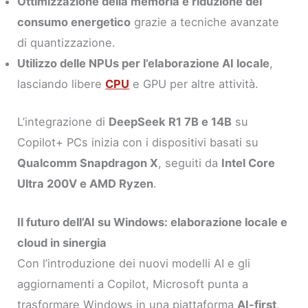
Ottimizzazione della memoria e riduzione del
consumo energetico
grazie a tecniche avanzate
di quantizzazione.
Utilizzo delle NPUs per l’elaborazione AI locale
,
lasciando libere
CPU
e GPU per altre attività.
L’integrazione di
DeepSeek R1 7B e 14B
su
Copilot+ PCs inizia con i dispositivi basati su
Qualcomm Snapdragon X
, seguiti da
Intel Core
Ultra 200V e AMD Ryzen
.
Il futuro dell’AI su Windows: elaborazione locale e
cloud in sinergia
Con l’introduzione dei nuovi modelli AI e gli
aggiornamenti a Copilot, Microsoft punta a
trasformare Windows in una piattaforma
AI-first
,