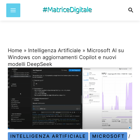
Cer
Vai
al
contenuto
Home
»
Intelligenza Artificiale
»
Microsoft AI su
Windows con aggiornamenti Copilot e nuovi
modelli DeepSeek
INTELLIGENZA ARTIFICIALE
MICROSOFT
/